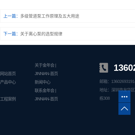
上一篇：
多级管道泵工作原理及五大用途
下一篇：
关于离心泵的选型规律
关于金年会 |
1360
网站首页
JINNIAN-首页
邮箱：13602693191
产品中心
新闻中心
地址：深圳市龙华区
联系金年会 |
栋308
工程案例
JINNIAN-首页