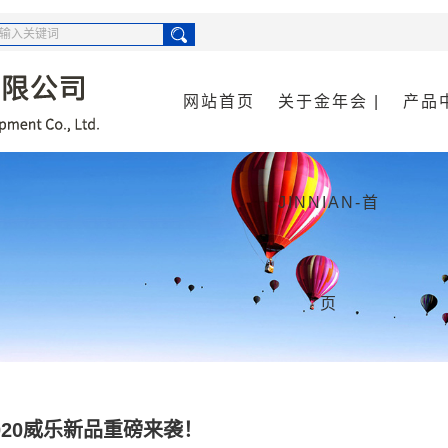
网站首页
关于金年会 |
产品
公司简介
供水
JINNIAN-首
资质荣誉
空调
污水
消防
页
货物
020威乐新品重磅来袭！