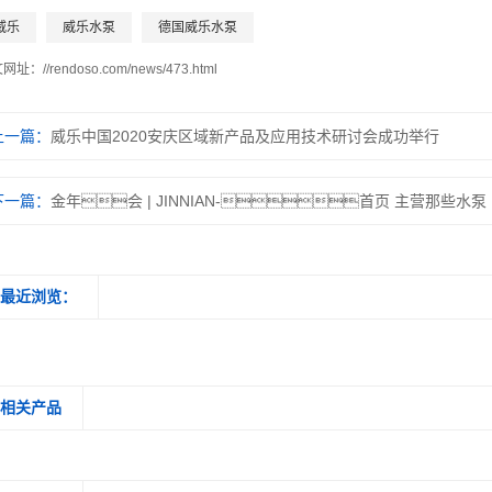
威乐
威乐水泵
德国威乐水泵
文网址：
//rendoso.com/news/473.html
上一篇：
威乐中国2020安庆区域新产品及应用技术研讨会成功举行
下一篇：
金年会 | JINNIAN-首页 主营那些水泵
最近浏览：
相关产品