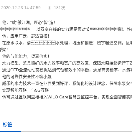
2020-12-23 14:47:59
181次
，“效”傲江湖，匠心“智”造！
; 以双商在线的实力满足您对节能、性
，应用广泛，舒适百搭！
原水取水、清水处理，增压和输送；楼宇暖通空调，区城
脊梁！
的节能能力，货真价实！
力模型，兼具很好的水力效率和宽广的高效区，保障水泵始终运行于高
过CFD全流动动态模拟达到气蚀和效率的平衡，满足商务楼宇、水务
的可靠性安全性不容小觑
威乐
的水力技术一直在业界受到好评，系统化的设计理念，保障水泵安
现智能互联，与5G互联
可通过互联网直接接入WILO Care智慧云监控平台，实现全面智能实
标签