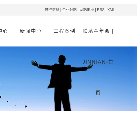
热推信息
|
企业分站
|
网站地图
|
RSS
|
XML
中心
新闻中心
工程案例
联系金年会 |
系列
公司新闻
案例分类
联系金年会 |
JINNIAN-首
系列
行业资讯
JINNIAN-首页
系列
疑难解答
系列
页
交付